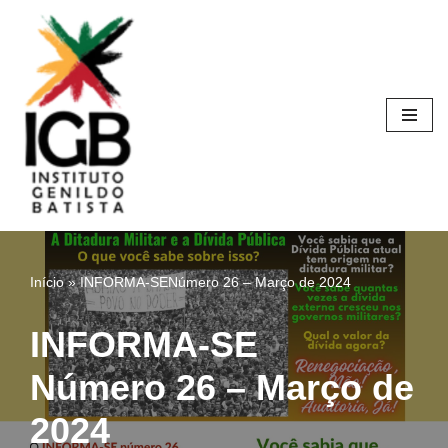
Pular
para
o
conteúdo
Início
»
INFORMA-SENúmero 26 – Março de 2024
INFORMA-SE
Número 26 – Março de
2024