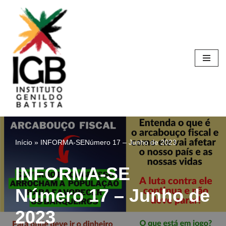
Pular
para
o
conteúdo
Início
»
INFORMA-SENúmero 17 – Junho de 2023
INFORMA-SE
Número 17 – Junho de
2023