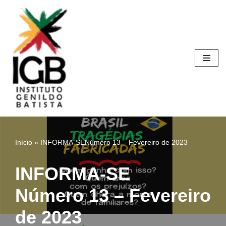
Pular
para
o
conteúdo
Início
»
INFORMA-SENúmero 13 – Fevereiro de 2023
INFORMA-SE
Número 13 – Fevereiro
de 2023