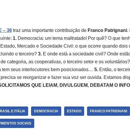
 – 36
traz uma importante contribuição de
Franco Patrignani
.
guinte:
1.
Democracia: um tema maltratado! Por quê? O que tenh
Estado, Mercado e Sociedade Civil: o que ocorre quando dois 
luindo o terceiro?
3.
E onde está a sociedade civil? Onde estão
de categoria, as cooperativas, o terceiro setor e os voluntários
ra tem seus interlocutores bem posicionados…
5.
Então, o tercei
, precisa se reorganizar e fazer sua voz ser ouvida. Estamos di
SOLICITAMOS QUE LEIAM, DIVULGUEM, DEBATAM O INFO
RASIL E ITÁLIA
DEMOCRACIA
ESTADO
FRANCO PATRIGNANI
IMENTOS SOCIAIS