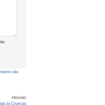
ar.
tários são
PRÓXIMO
ado às Crianças