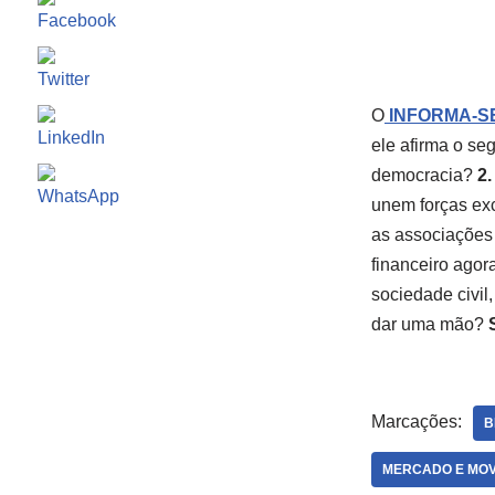
O
INFORMA-SE
ele afirma o se
democracia?
2.
unem forças exc
as associações 
financeiro ago
sociedade civil
dar uma mão?
Marcações:
B
MERCADO E MOV