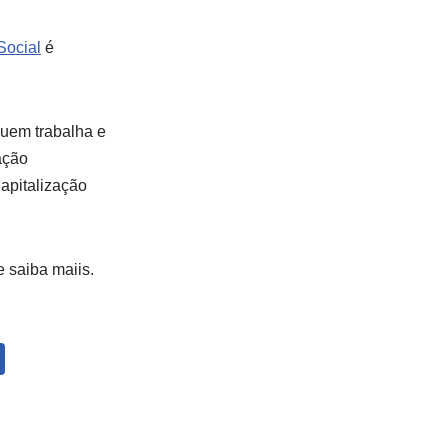
Social
é
quem trabalha e
ação
apitalização
 saiba maiis.