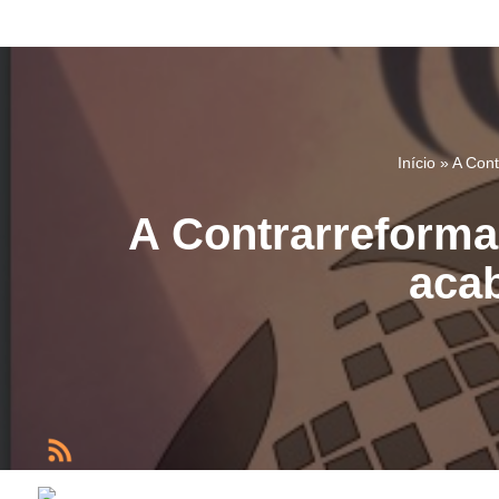
Pular
para
o
conteúdo
Início
»
A Cont
A Contrarreforma
acab