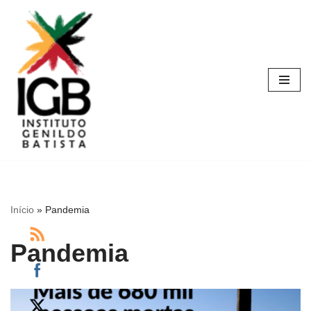
Pular
para
o
conteúdo
Início
»
Pandemia
Pandemia