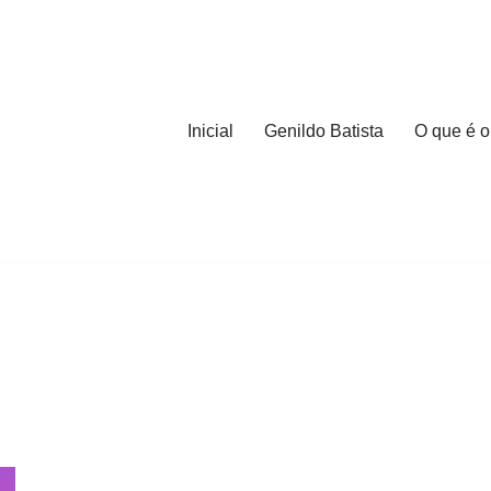
Inicial
Genildo Batista
O que é o