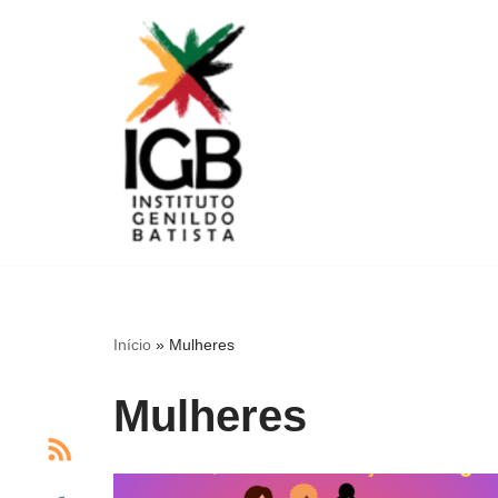
Pular
para
o
conteúdo
Início
»
Mulheres
Mulheres