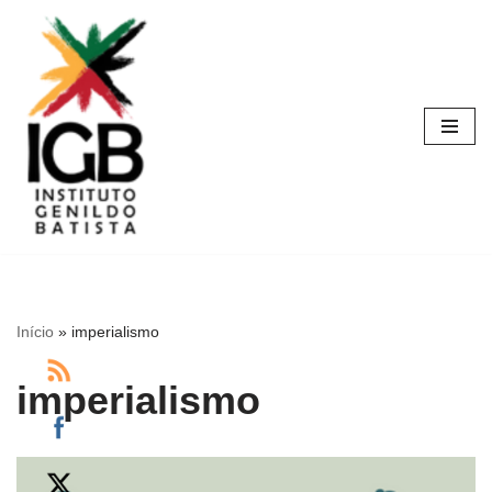
Pular
para
o
conteúdo
Início
»
imperialismo
imperialismo