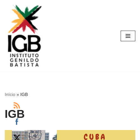
Pular
para
o
conteúdo
Início
»
IGB
IGB