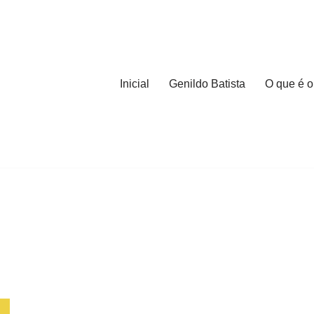
Inicial
Genildo Batista
O que é o