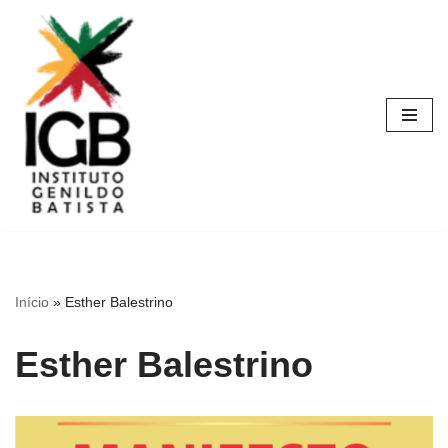
Pular
para
o
conteúdo
Início
»
Esther Balestrino
Esther Balestrino