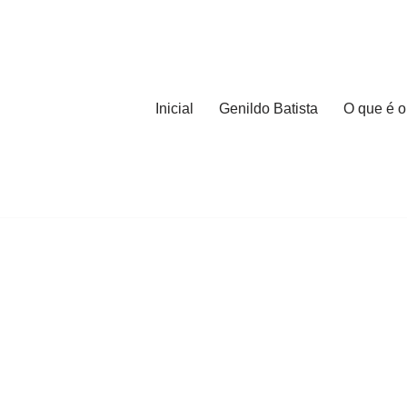
Inicial
Genildo Batista
O que é o