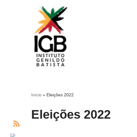
Pular
para
o
conteúdo
Início
»
Eleições 2022
Eleições 2022