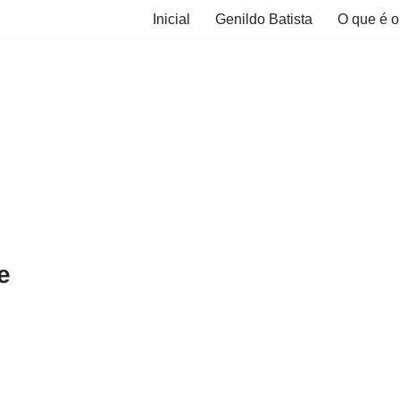
Inicial
Genildo Batista
O que é o
e